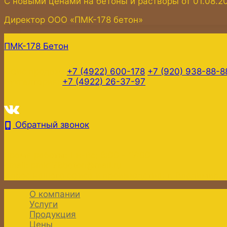
С новыми ценами на бетоны и растворы от 01.08.2
Директор ООО «ПМК-178 бетон» С
ПМК-178
Бетон
Офис продаж:
+7 (4922) 600-178
+7 (920) 938-88-8
Бухгалтерия:
+7 (4922) 26-37-97
Обратный звонок
Время работы:
Пн-Вс: 8:00 - 17:00
email:
pmk178beton@mail.ru
Адрес нашего офиса и производства:
г. Владимир, 
О компании
Услуги
Продукция
Цены