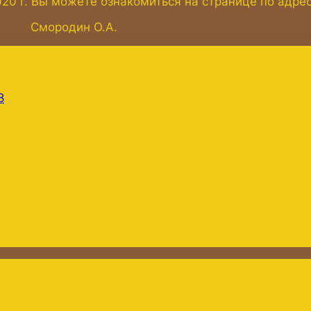
020 г. Вы можете ознакомиться на странице по адре
мородин О.А.
8
мкр. Юрьевец, ул. Ноябрьская, 133