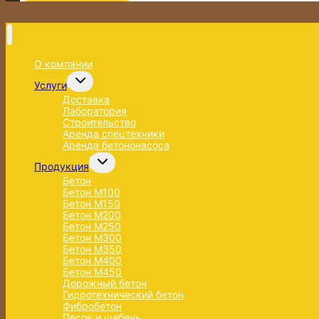
О компании
Переключить
Услуги
дочернее
меню
Доставка
Лаборатория
Строительство
Аренда спецтехники
Аренда бетононасоса
Переключить
Продукция
дочернее
меню
Бетон
Бетон М100
Бетон М150
Бетон М200
Бетон М250
Бетон М300
Бетон М350
Бетон М400
Бетон М450
Дорожный бетон
Гидротехнический бетон
Фибробетон
Песок и щебень