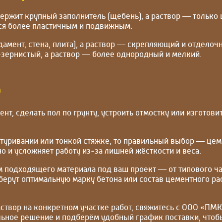
ержит крупный заполнитель (щебень), а раствор — только ц
тся более пластичным и подвижным.
мент, стена, плита), а раствор — скрепляющий и отделочны
-зернистый, а раствор — более однородный и мелкий.
р
ент, сделать пол по грунту, устроить отмостку или изгото
атуривании или тонкой стяжке, то правильный выбор — цем
о и усложняет работу из‑за лишней жёсткости и веса.
м подходящего материала под ваш проект — от типового ч
ерут оптимальную марку бетона или состав цементного раст
раствор на конкретном участке работ, свяжитесь с ООО «П
ьное решение и подберём удобный график поставки, чтоб