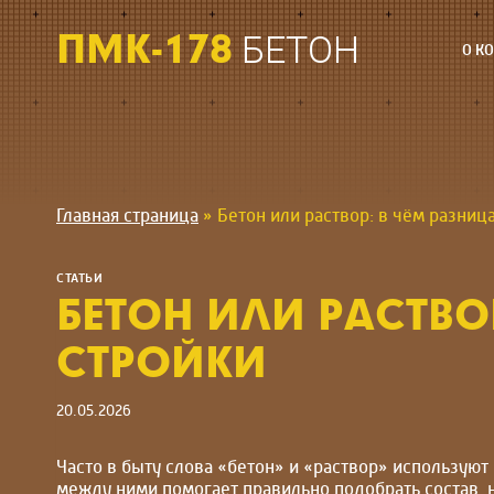
Перейти
к
ПМК-178
БЕТОН
О К
содержимому
Главная страница
»
Бетон или раствор: в чём разниц
СТАТЬИ
БЕТОН ИЛИ РАСТВОР
СТРОЙКИ
20.05.2026
Часто в быту слова «бетон» и «раствор» используют
между ними помогает правильно подобрать состав, н