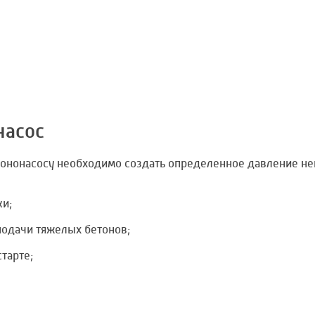
насос
етононасосу необходимо создать определенное давление не
ки;
подачи тяжелых бетонов;
тарте;