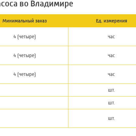
асоса во Владимире
Минимальный заказ
Ед. измерения
4 (четыре)
час
4 (четыре)
час
4 (четыре)
час
шт.
шт.
шт.