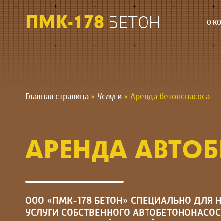
Перейти
к
ПМК-178
БЕТОН
О К
содержимому
Главная страница
»
Услуги
»
Аренда бетононасоса
АРЕНДА АВТО
ООО «ПМК-178 БЕТОН» СПЕЦИАЛЬНО ДЛЯ 
УСЛУГИ СОБСТВЕННОГО
АВТОБЕТОНОНАСОС