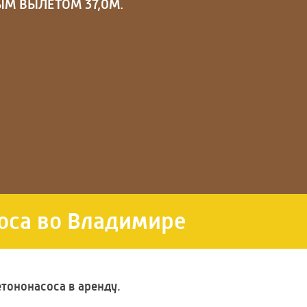
НЫМ ВЫЛЕТОМ
37,0М
.
оса во Владимире
тононасоса в аренду.