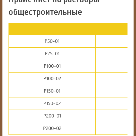
общестроительные
Р50-01
Р75-01
Р100-01
Р100-02
Р150-01
Р150-02
Р200-01
М
Р200-02
М