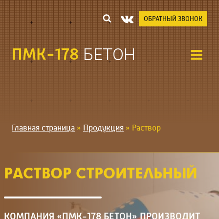
Перейти
к
ОБРАТНЫЙ ЗВОНОК
содержимому
ПМК-178
БЕТОН
Главная страница
»
Продукция
»
Раствор
РАСТВОР СТРОИТЕЛЬНЫЙ
КОМПАНИЯ «ПМК-178 БЕТОН» ПРОИЗВОДИТ