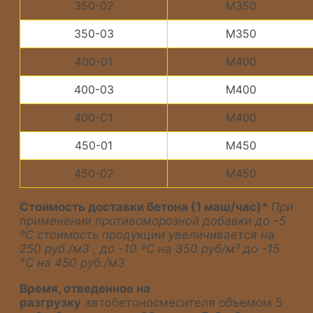
350-02
М350
350-03
М350
400-01
M400
400-03
M400
400-C1
M400
450-01
М450
450-02
М450
Стоимость доставки бетона (1 маш/час)
* При
применении противоморозной добавки до -5
ºС стоимость продукции увеличивается на
250 руб./м3 , до -10 ºС на 350 руб/м³ до -15
°С на 450 руб./м3
Время, отведенное на
разгрузку
автобетоносмесителя объемом 5