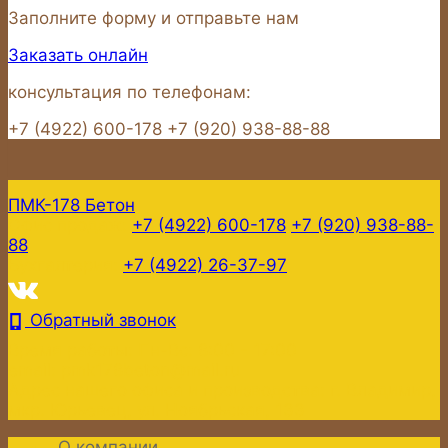
Заполните форму и отправьте нам
Заказать онлайн
консультация по телефонам:
+7 (4922) 600-178
+7 (920) 938-88-88
ПМК-178
Бетон
Офис продаж:
+7 (4922) 600-178
+7 (920) 938-88-
88
Бухгалтерия:
+7 (4922) 26-37-97
Обратный звонок
Время работы:
Пн-Вс: 8:00 - 17:00
email:
pmk178beton@mail.ru
Адрес нашего офиса и производства:
г. Владимир,
мкр. Юрьевец, ул. Ноябрьская, 133
О компании